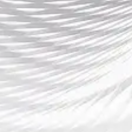
对于那些不想支付额外费用的球迷来说，B站免费直
播和广告支持的方式是一个不错的选择。同时，B站
会员和其他平台的付费观看方式也能为追求高质量观
赛体验的用户提供更丰富的内容和服务。总的来说，
观众可以根据个人的需求、预算以及观看习惯，选择
最合适的方式观看欧洲杯。
上一篇
抖音是否有世俱杯解说直播服务如何观看赛事
解说详情揭秘
下一篇
KPL赛季全面升级 电竞竞技新风潮引爆全球玩
家热情