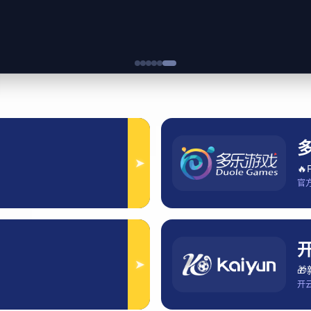
Contact Us
联系我们
+1359478039
taboo@hotm