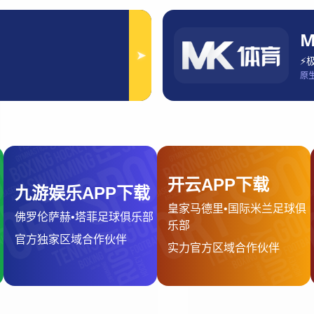
金昌市号恋镇2
新消