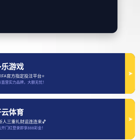
3
ail.com