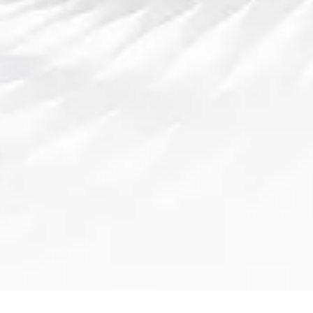
HOYA赛事平台
因此，在选择皇冠体育平台时，用户应从平台的合法
性、技术保障、安全防护以及用户评价等多角度进行
全面评估，确保自己在享受体育博彩的同时，能够得
到充分的保护和优质的服务。通过合理的判断和选
择，用户不仅能获得更好的博彩体验，还能有效避免
潜在的风险，确保自己的利益不受侵害。
上一篇
球探体育平台全面升级 提供最新赛事数据分析
与精准预测服务
下一篇
皇冠体育赔率分析及其在大陆市场的影响与发
展趋势解析