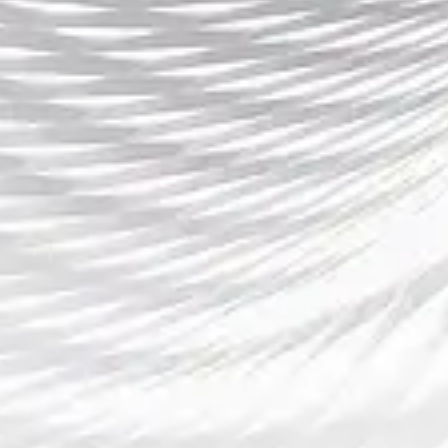
论。如果平台存在大量负面评价或投诉信息，那么就
需要慎重考虑。
另外，用户也可以参考第三方评测机构的评价报告。
一些独立的博彩评测网站会对平台进行全面的测评，
包括平台的服务质量、安全性、技术保障等多个方
面。通过这些评测，用户可以获得更加客观和专业的
意见，帮助自己做出更明智的选择。
总结：
综上所述，皇冠体育平台是否值得信赖，需要从多个
维度进行综合评估。首先，平台的合法性和资质是判
断其是否值得信赖的基础。其次，平台的技术保障和
安全防护措施能够确保用户的信息和资金安全。此
外，平台的用户评价和信誉度反映了其在实际运营中
的表现。只有在这些方面都表现出色，皇冠体育平台
才能被认为是一个值得信赖、安全可靠的在线体育博
彩平台。