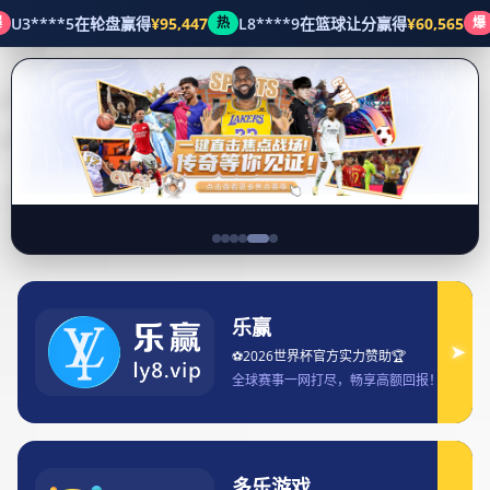
公司新闻
首页
Our News
皇冠体育平台是否值得信赖 如何判断其可靠性和安全性