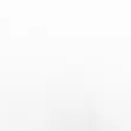
支持，那么平台的技术保障就更加值得信赖。
3、平台的安全防护措施
除了技术层面的保障，皇冠体育平台还需具备有效的
安全防护措施，确保用户在平台上的所有活动和资金
安全。首先，平台应当具备完善的反欺诈系统，以防
止虚假账号、洗钱行为或其他不法行为。一个良好的
防欺诈系统能够通过机器学习、大数据分析等技术手
段，对用户行为进行实时监控，及时识别和拦截潜在
的欺诈行为。
其次，皇冠体育平台应当具备强大的用户身份验证系
统，以确保平台上的每个用户都是真实有效的。这通
常包括双因素身份验证（2FA）、手机验证码、邮件
验证等手段。通过这些方法，平台能够有效防止账号
被盗用，保障用户资金安全。
再者，平台的防病毒和反恶意软件系统也是至关重要
的。皇冠体育平台应当具备全面的网络安全防护措