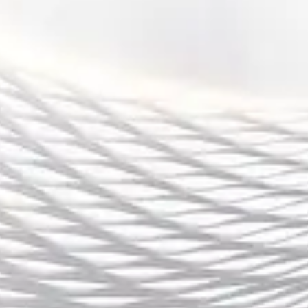
施，包括防火墙、病毒扫描和恶意软件检测等，确保
平台不会成为黑客攻击的目标。通过持续的安全监控
和防护，平台能够最大限度地减少外部攻击和系统漏
洞的风险。
4、用户评价和信誉度
皇冠体育平台的用户评价和信誉度是其可信赖度的直
接体现。用户的反馈往往反映了平台在实际运营中的
表现，包括支付速度、客服响应、平台稳定性等多个
方面。如果平台的用户评价普遍较好，说明其在市场
中的口碑较为正面，值得信赖。
要了解皇冠体育平台的信誉，用户可以通过多种渠道
获取信息。例如，浏览体育博彩论坛、社交媒体平
台，查看其他用户对皇冠体育平台的评价和反馈，尤
其是关于提款速度、平台稳定性以及客服服务的评