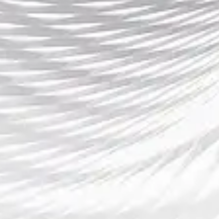
最新资讯
阿联酋足球联赛引援潮涌动豪门加速阵容升级多名球星加
盟开启新篇
2026-07-24
足球球鞋合同天价背后品牌巨头争夺顶级球星商业价值新
战场风云
2026-07-23