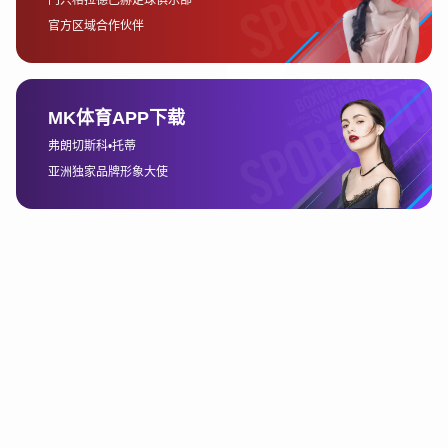
的赛事观看提供了坚实支撑。
三、互动服务体验创新
在满足基本观赛需求的基础上，篮球不卡直播平台高
度重视互动服务的打造。通过弹幕、实时评论等功
能，观众可以在观看比赛的同时分享观点、表达情
绪，增强参与感和现场氛围。
平台还设置了多样化的互动玩法，例如赛事投票、即
时竞猜和球员数据互动展示，让用户在观赛过程中拥
有更多参与路径。这种互动机制不仅提升了娱乐性，
也加深了用户对比赛内容的理解。
此外，平台通过建立用户社区和粉丝圈层，为不同球
队和球员的支持者提供交流空间。互动服务从单一
的“看比赛”延伸为“参与比赛”，有效增强了用户黏性和
平台活跃度。